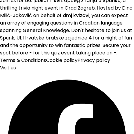
Join us for
50. jubilarni kviz općeg znanja u Spunku
, a
thrilling trivia night event in Grad Zagreb. Hosted by Dino
Milić-Jakovlić on behalf of
dmj kvizovi
, you can expect
an array of engaging questions in Croatian language
spanning General Knowledge. Don't hesitate to join us at
Spunk, Ul. Hrvatske bratske zajednice 4 for a night of fun
and the opportunity to win fantastic prizes. Secure your
spot before - for this quiz event taking place on -.
Terms & Conditions
Cookie policy
Privacy policy
Visit us