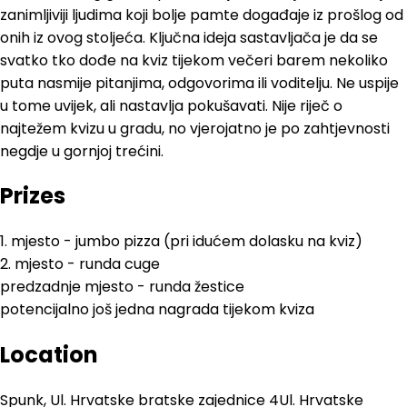
zanimljiviji ljudima koji bolje pamte događaje iz prošlog od
onih iz ovog stoljeća. Ključna ideja sastavljača je da se
svatko tko dođe na kviz tijekom večeri barem nekoliko
puta nasmije pitanjima, odgovorima ili voditelju. Ne uspije
u tome uvijek, ali nastavlja pokušavati. Nije riječ o
najtežem kvizu u gradu, no vjerojatno je po zahtjevnosti
negdje u gornjoj trećini.
Prizes
1. mjesto - jumbo pizza (pri idućem dolasku na kviz)
2. mjesto - runda cuge
predzadnje mjesto - runda žestice
potencijalno još jedna nagrada tijekom kviza
Location
Spunk, Ul. Hrvatske bratske zajednice 4
Ul. Hrvatske