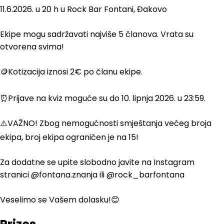
11.6.2026. u 20 h u Rock Bar Fontani, Đakovo
Ekipe mogu sadržavati najviše 5 članova. Vrata su
otvorena svima!
🪙Kotizacija iznosi 2€ po članu ekipe.
⏰️Prijave na kviz moguće su do 10. lipnja 2026. u 23:59.
⚠️VAŽNO! Zbog nemogućnosti smještanja većeg broja
ekipa, broj ekipa ograničen je na 15!
Za dodatne se upite slobodno javite na Instagram
stranici @fontana.znanja ili @rock_barfontana
Veselimo se Vašem dolasku!😊