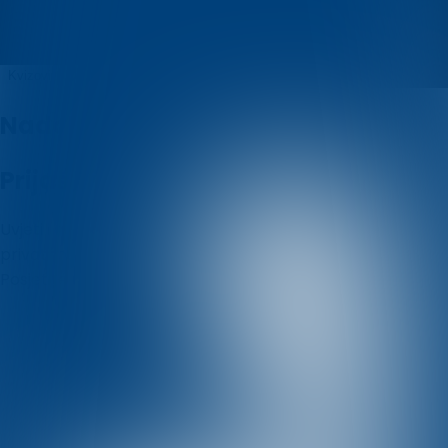
a
Kvizovi
O nama
Nadolazeći kvizovi
Prijašnji kvizovi
Uvjeti i odredbe
Politika korištenja kolačića
Politika
privatnosti
Posjetite nas