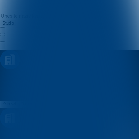
Studio
a
Kvizovi
O nama