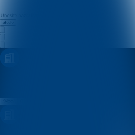
Studio
Bili kviz
Kvizovi
O nama