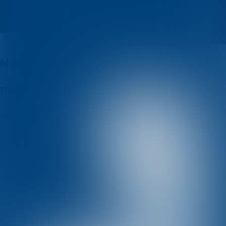
Bili kviz
Kvizovi
O nama
Nadolazeći kvizovi
Prijašnji kvizovi
Uvjeti i odredbe
Politika korištenja kolačića
Politika
privatnosti
Posjetite nas