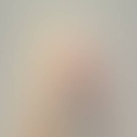
Studio
Break quiz
Kvizovi
O nama