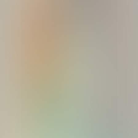
Break quiz
Kvizovi
O nama
Nadolazeći kvizovi
Prijašnji kvizovi
Uvjeti i odredbe
Politika korištenja kolačića
Politika
privatnosti
Posjetite nas