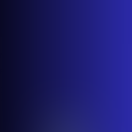
DiSpecifica
Kvizovi
O nama
Nadolazeći kvizovi
Prijašnji kvizovi
Uvjeti i odredbe
Politika korištenja kolačića
Politika
privatnosti
Posjetite nas