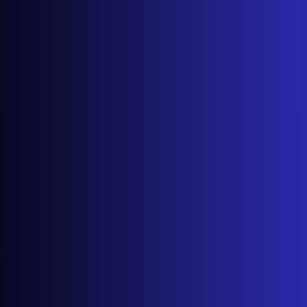
Studio
DiSpecifica
Kvizovi
O nama