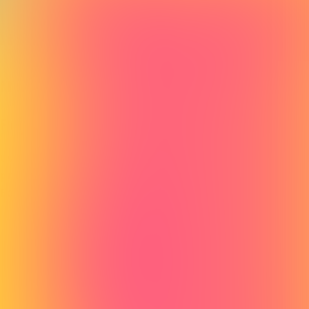
FINQuiz
Kvizovi
O nama
Nadolazeći kvizovi
Prijašnji kvizovi
Uvjeti i odredbe
Politika korištenja kolačića
Politika
privatnosti
Posjetite nas