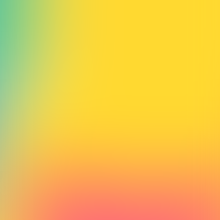
Studio
FINQuiz
Kvizovi
O nama