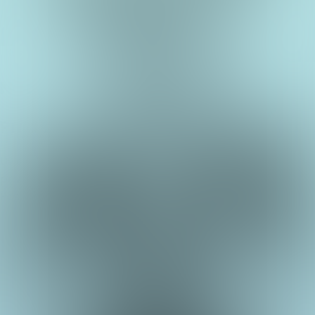
Fontana znanja
Kvizovi
O nama
Nadolazeći kvizovi
Prijašnji kvizovi
Uvjeti i odredbe
Politika korištenja kolačića
Politika
privatnosti
Posjetite nas