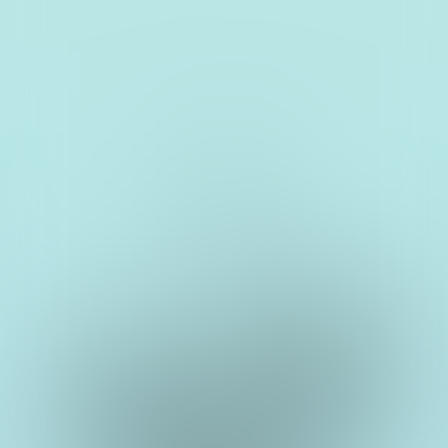
Studio
Fontana znanja
Kvizovi
O nama