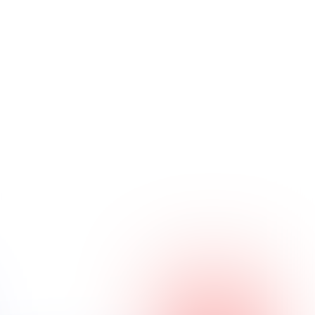
Hrvatski kviz savez
Kvizovi
O nama
Nadolazeći kvizovi
Prijašnji kvizovi
Uvjeti i odredbe
Politika korištenja kolačića
Politika
privatnosti
Posjetite nas