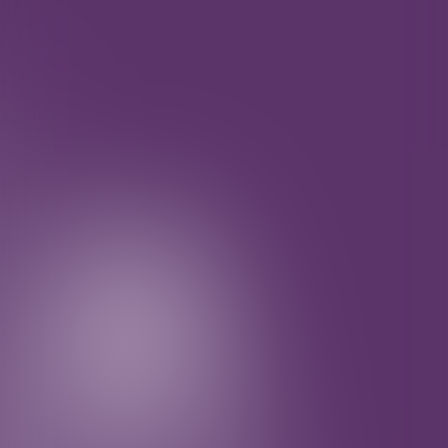
IQuiz
Kvizovi
O nama
Nadolazeći kvizovi
Prijašnji kvizovi
Uvjeti i odredbe
Politika korištenja kolačića
Politika
privatnosti
Posjetite nas