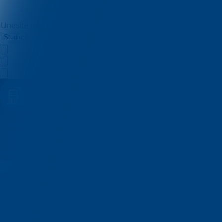
Studio
Katarina123
Kvizovi
O nama