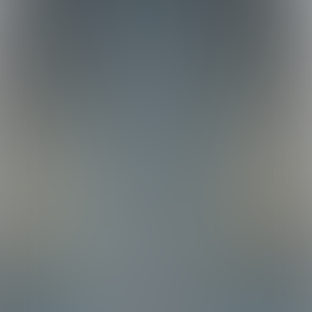
Kvižarski ratovi
Kvizovi
O nama
Nadolazeći kvizovi
Prijašnji kvizovi
Uvjeti i odredbe
Politika korištenja kolačića
Politika
privatnosti
Posjetite nas