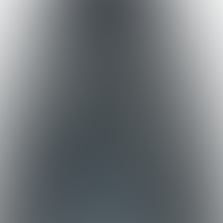
Studio
Kvižarski ratovi
Kvizovi
O nama