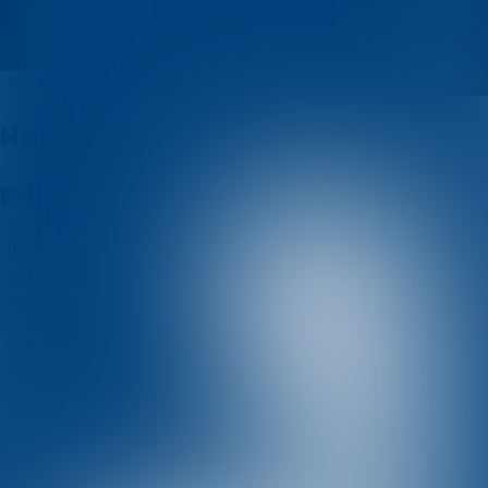
Kviz? Kviz!
Kvizovi
O nama
Nadolazeći kvizovi
Prijašnji kvizovi
Uvjeti i odredbe
Politika korištenja kolačića
Politika
privatnosti
Posjetite nas