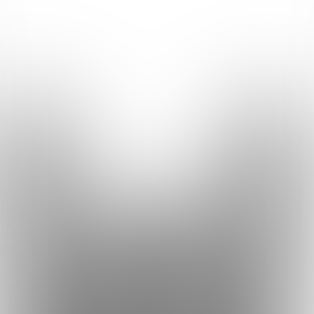
Studio
KvizeRaj
Kvizovi
O nama