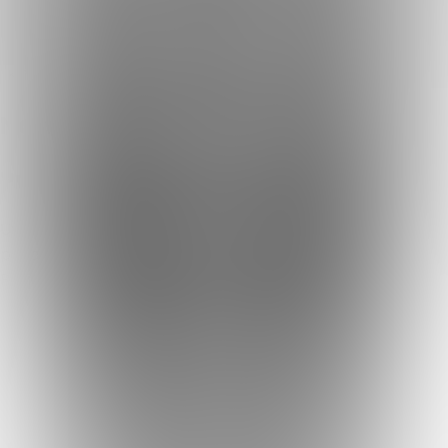
KvizeRaj
Kvizovi
O nama
Nadolazeći kvizovi
Prijašnji kvizovi
Uvjeti i odredbe
Politika korištenja kolačića
Politika
privatnosti
Posjetite nas