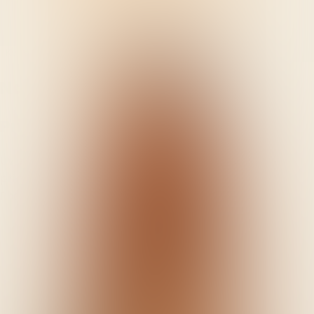
Kvizimodo
Kvizovi
O nama
Nadolazeći kvizovi
Prijašnji kvizovi
Uvjeti i odredbe
Politika korištenja kolačića
Politika
privatnosti
Posjetite nas