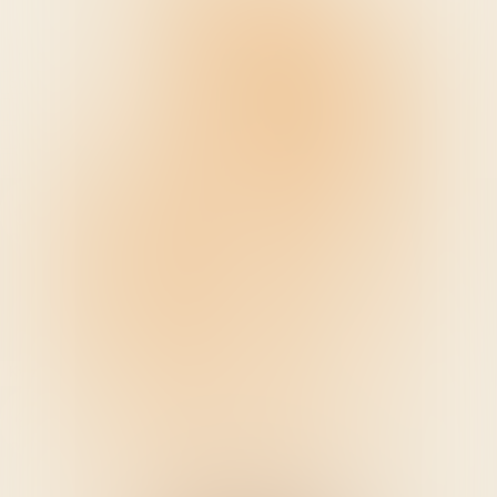
Studio
Kvizimodo
Kvizovi
O nama