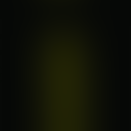
Kvizipedija
Kvizovi
O nama
Nadolazeći kvizovi
Prijašnji kvizovi
Uvjeti i odredbe
Politika korištenja kolačića
Politika
privatnosti
Posjetite nas