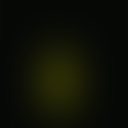
Studio
Kvizipedija
Kvizovi
O nama