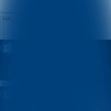
Studio
Belfast Quiz
Kvizovi
O nama