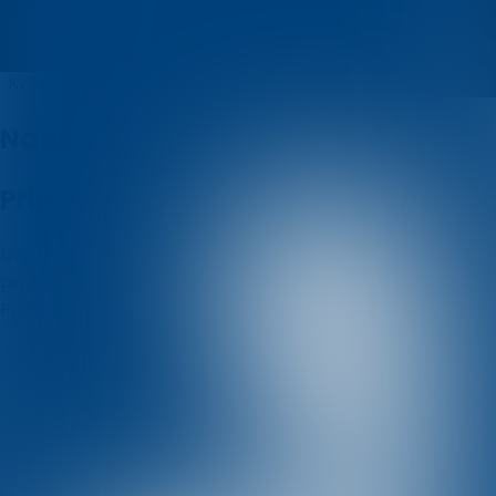
Belfast Quiz
Kvizovi
O nama
Nadolazeći kvizovi
Prijašnji kvizovi
Uvjeti i odredbe
Politika korištenja kolačića
Politika
privatnosti
Posjetite nas