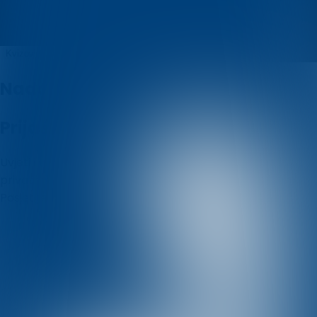
Pab kviz Enigma
Kvizovi
O nama
Nadolazeći kvizovi
Prijašnji kvizovi
Uvjeti i odredbe
Politika korištenja kolačića
Politika
privatnosti
Posjetite nas