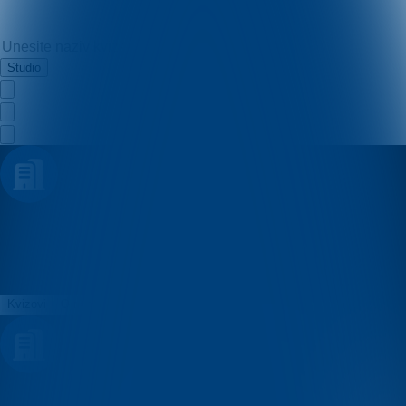
Studio
Pab kviz Enigma
Kvizovi
O nama