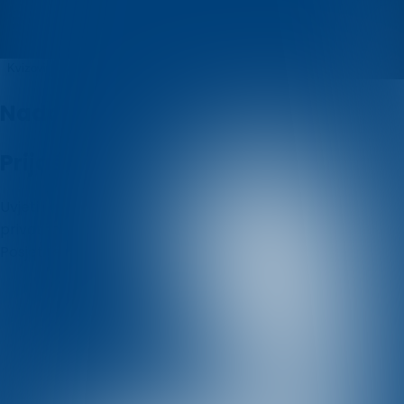
Prezentacija
Kvizovi
O nama
Nadolazeći kvizovi
Prijašnji kvizovi
Uvjeti i odredbe
Politika korištenja kolačića
Politika
privatnosti
Posjetite nas