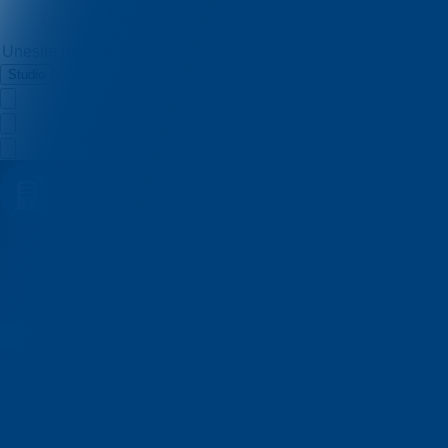
Studio
Quisco Test
Kvizovi
O nama