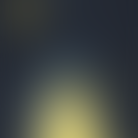
Test Organization
Kvizovi
O nama
Nadolazeći kvizovi
Prijašnji kvizovi
Uvjeti i odredbe
Politika korištenja kolačića
Politika
privatnosti
Posjetite nas