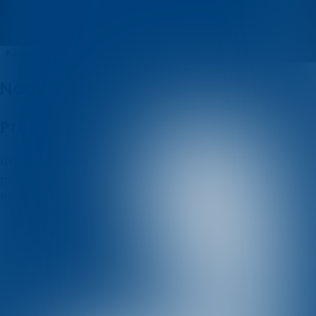
Tomislav
Kvizovi
O nama
Nadolazeći kvizovi
Prijašnji kvizovi
Uvjeti i odredbe
Politika korištenja kolačića
Politika
privatnosti
Posjetite nas