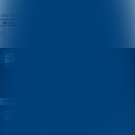
Studio
Tomislav
Kvizovi
O nama