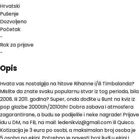
Hrvatski
Pušenje
Dozvoljeno
Početak
-
Rok za prijave
-
Opis
Hvata vas nostalgija na hitove Rihanne i/ili Timbalanda?
Mislite da znate svaku popularnu stvar iz tog perioda, bila
2008. ili 2011. godina? Super, onda dođite u Bunt na kviz iz
pop glazbe 2000tih/2010tih! Dobra zabava i atmosfera
zagarantirane, a budu se podijelile i neke nagrade! Prijave
idu u DM, na FB, na mail: ledenikviz@gmail.com ili Quisco.
Kotizacija je 3 eura po osobi, a maksimalan broj osoba je
5 osoba po ekipi. Potrebno je navesti broj ljudi u ekipi i