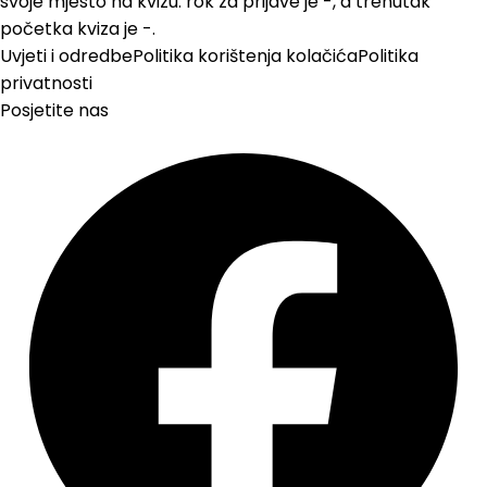
svoje mjesto na kvizu: rok za prijave je -, a trenutak
početka kviza je -.
Uvjeti i odredbe
Politika korištenja kolačića
Politika
privatnosti
Posjetite nas